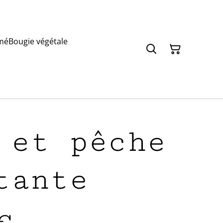
mé
Bougie végétale
 et pêche
tante