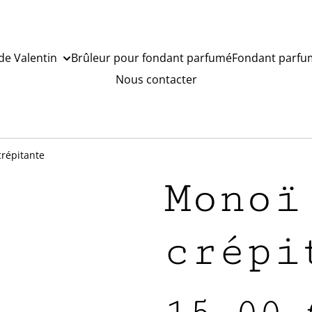
de Valentin
Brûleur pour fondant parfumé
Fondant parfu
Nous contacter
crépitante
Monoï
crépi