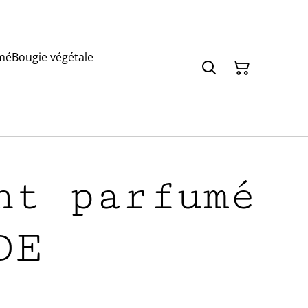
mé
Bougie végétale
nt parfumé
DE