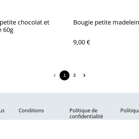
petite chocolat et
Bougie petite madelei
e 60g
9,00 €
1
2
us
Conditions
Politique de
Politiq
confidentialité